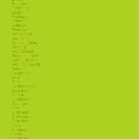
Erlangen
Eschborn
Essen
Esslingen
Ettlingen
Fellbach
Filderstadt
Frankenthal
Frankfurt
Frankfurt (Main)
Freiburg
Freudenstadt
Friedrichshafen
Fürth (Franken)
Fürth (Odenwald)
Fulda
Gaggenau
Genf
Gera
Germersheim
Gernsheim
Gießen
Göppingen
Göttingen
Graz
Griesheim
Groß Gerau
Grünstadt
Halle
Hamburg
Hanau
Hannover