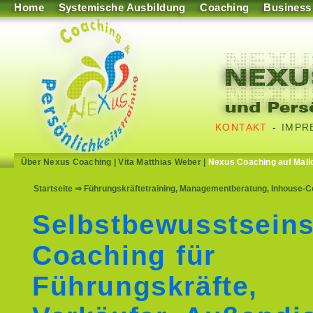
Home
Systemische Ausbildung
Coaching
Business
KONTAKT
-
IMPR
Über Nexus Coaching
|
Vita Matthias Weber
|
Nexus Coaching auf Mall
Startseite
⇒ Führungskräftetraining, Managementberatung, Inhouse-Co
Selbstbewusstseins
Coaching für
Führungskräfte,