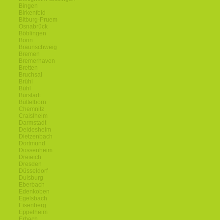
Bingen
Birkenfeld
Bitburg-Pruem
Osnabrück
Böblingen
Bonn
Braunschweig
Bremen
Bremerhaven
Bretten
Bruchsal
Brühl
Bühl
Bürstadt
Büttelborn
Chemnitz
Craislheim
Darmstadt
Deidesheim
Dietzenbach
Dortmund
Dossenheim
Dreieich
Dresden
Düsseldorf
Duisburg
Eberbach
Edenkoben
Egelsbach
Eisenberg
Eppelheim
Erbach