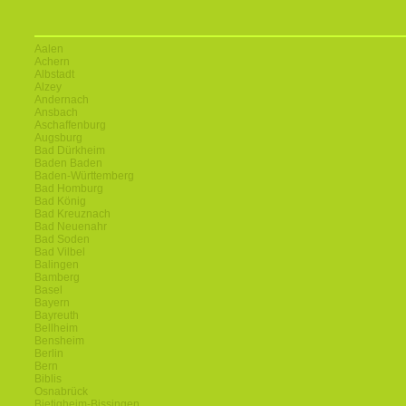
Aalen
Achern
Albstadt
Alzey
Andernach
Ansbach
Aschaffenburg
Augsburg
Bad Dürkheim
Baden Baden
Baden-Württemberg
Bad Homburg
Bad König
Bad Kreuznach
Bad Neuenahr
Bad Soden
Bad Vilbel
Balingen
Bamberg
Basel
Bayern
Bayreuth
Bellheim
Bensheim
Berlin
Bern
Biblis
Osnabrück
Bietigheim-Bissingen