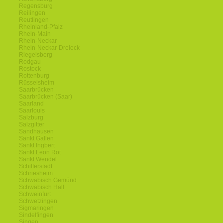
Regensburg
Reilingen
Reutlingen
Rheinland-Pfalz
Rhein-Main
Rhein-Neckar
Rhein-Neckar-Dreieck
Riegelsberg
Rodgau
Rostock
Rottenburg
Rüsselsheim
Saarbrücken
Saarbrücken (Saar)
Saarland
Saarlouis
Salzburg
Salzgitter
Sandhausen
Sankt Gallen
Sankt Ingbert
Sankt Leon Rot
Sankt Wendel
Schifferstadt
Schriesheim
Schwäbisch Gemünd
Schwäbisch Hall
Schweinfurt
Schwetzingen
Sigmaringen
Sindelfingen
Singen