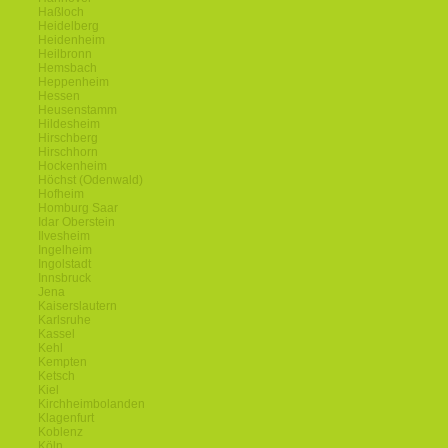
Haßloch
Heidelberg
Heidenheim
Heilbronn
Hemsbach
Heppenheim
Hessen
Heusenstamm
Hildesheim
Hirschberg
Hirschhorn
Hockenheim
Höchst (Odenwald)
Hofheim
Homburg Saar
Idar Oberstein
Ilvesheim
Ingelheim
Ingolstadt
Innsbruck
Jena
Kaiserslautern
Karlsruhe
Kassel
Kehl
Kempten
Ketsch
Kiel
Kirchheimbolanden
Klagenfurt
Koblenz
Köln