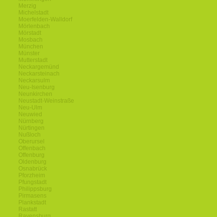
Merzig
Michelstadt
Moerfelden-Walldorf
Mörlenbach
Mörstadt
Mosbach
München
Münster
Mutterstadt
Neckargemünd
Neckarsteinach
Neckarsulm
Neu-Isenburg
Neunkirchen
Neustadt-Weinstraße
Neu-Ulm
Neuwied
Nürnberg
Nürtingen
Nußloch
Oberursel
Offenbach
Offenburg
Oldenburg
Osnabrück
Pforzheim
Pfungstadt
Philippsburg
Pirmasens
Plankstadt
Rastatt
Ravensburg